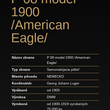
1900
/American
Eagle/
Názov zbrane
P 08 model 1900 /American
Eagle/
Typ zbrane
Samonabíjacia pištoľ
Miesto pôvodu
NEMECKO
Konštruktér
Georg Johann Luger
Vyrábané
od 1900
Výrobca
DWM
Vyrobené
od 1900-1919 vyrobených
75.000 ks