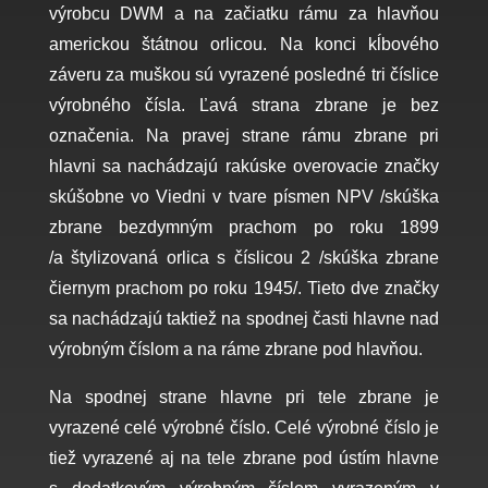
výrobcu DWM a na začiatku rámu za hlavňou
americkou štátnou orlicou. Na konci kĺbového
záveru za muškou sú vyrazené posledné tri číslice
výrobného čísla. Ľavá strana zbrane je bez
označenia. Na pravej strane rámu zbrane pri
hlavni sa nachádzajú rakúske overovacie značky
skúšobne vo Viedni v tvare písmen NPV /skúška
zbrane bezdymným prachom po roku 1899
/a štylizovaná orlica s číslicou 2 /skúška zbrane
čiernym prachom po roku 1945/. Tieto dve značky
sa nachádzajú taktiež na spodnej časti hlavne nad
výrobným číslom a na ráme zbrane pod hlavňou.
Na spodnej strane hlavne pri tele zbrane je
vyrazené celé výrobné číslo. Celé výrobné číslo je
tiež vyrazené aj na tele zbrane pod ústím hlavne