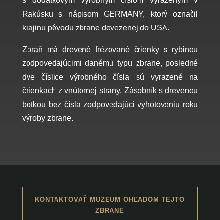
s dodatkovým výrobným číslom vyrazeným v
Rakúsku s nápisom GERMANY, ktorý označil
krajinu pôvodu zbrane dovezenej do USA.
Zbraň má drevené frézované črienky s rybinou
zodpovedajúcimi danému typu zbrane, posledné
dve číslice výrobného čísla sú vyrazené na
črienkach z vnútornej strany. Zásobník s drevenou
botkou bez čísla zodpovedajúci vyhotoveniu roku
výroby zbrane.
KONTAKTOVAŤ MUZEUM OHĽADOM TEJTO
ZBRANE