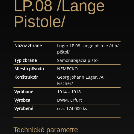
LP.08 /Lange
Pistole/
Názov zbrane
Luger LP.08 Lange pistole /dlhá
pištoľ/
Typ zbrane
Samonabíjacia pištoľ
Miesto pôvodu
NEMECKO
Konštruktér
Georg Johann Luger, /A.
Fischer/
Vyrábané
1914 – 1918
Výrobca
DWM, Erfurt
Vyrobené
cca. 174.000 ks
Technické parametre