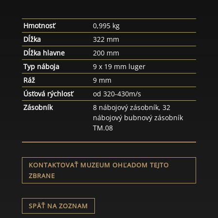
Hmotnosť
0,995 kg
Dĺžka
322 mm
Dĺžka hlavne
200 mm
Typ náboja
9 x 19 mm luger
Ráž
9 mm
Úsťová rýchlosť
od 320-430m/s
Zásobník
8 nábojový zásobník, 32
nábojový bubnový zásobník
TM.08
KONTAKTOVAŤ MUZEUM OHĽADOM TEJTO
ZBRANE
SPÄŤ NA ZOZNAM