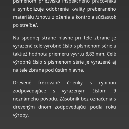
písmenom priezviska inšpekčného pracovníka
a symbolizuje odobrenie kvality preberaného
materiálu /znovu zloženie a kontrola súčiastok
po streľbe/.
Na spodnej strane hlavne pri tele zbrane je
vyrazené celé výrobné číslo s písmenom série a
taktiež hodnota priemeru vývrtu 8,83 mm. Celé
výrobné číslo s písmenom série je vyrazené aj
na tele zbrane pod ústím hlavne.
Drevené frézované črienky s rybinou
zodpovedajúce s vyrazeným číslom 9
neznámeho pôvodu. Zásobník bez označenia s
dreveným dnom zodpovedajúci podľa roku
výroby.