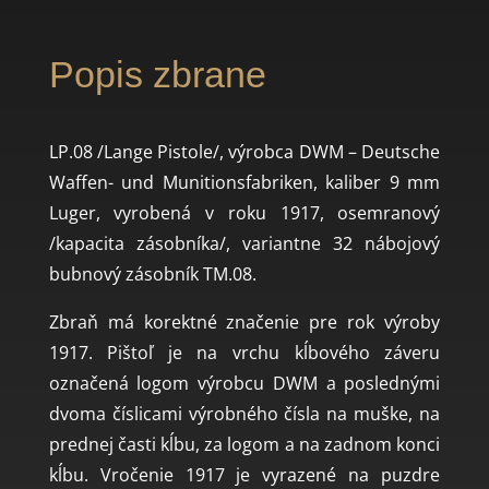
Popis zbrane
LP.08 /Lange Pistole/, výrobca DWM – Deutsche
Waffen- und Munitionsfabriken, kaliber 9 mm
Luger, vyrobená v roku 1917, osemranový
/kapacita zásobníka/, variantne 32 nábojový
bubnový zásobník TM.08.
Zbraň má korektné značenie pre rok výroby
1917. Pištoľ je na vrchu kĺbového záveru
označená logom výrobcu DWM a poslednými
dvoma číslicami výrobného čísla na muške, na
prednej časti kĺbu, za logom a na zadnom konci
kĺbu. Vročenie 1917 je vyrazené na puzdre